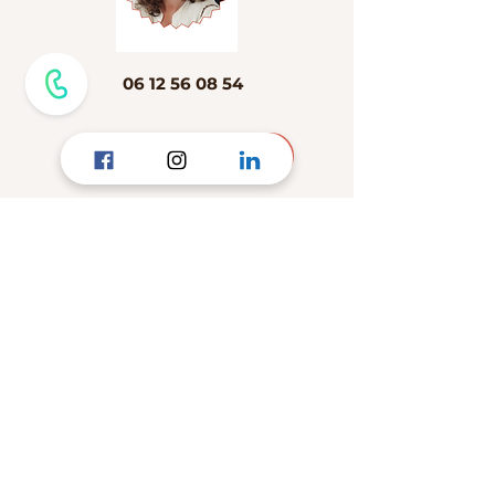
06 12 56 08 54
Prendre RDV
Consultations
sur RDV
---
A distance
---
Au cabinet
au 1 bis Place du Foirail,
31370 RIEUMES
N°ADELI
319506416
Identifiant RPPS :
10008040817