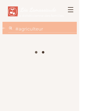
Léa Lamassiaude
La diététicienne des familles