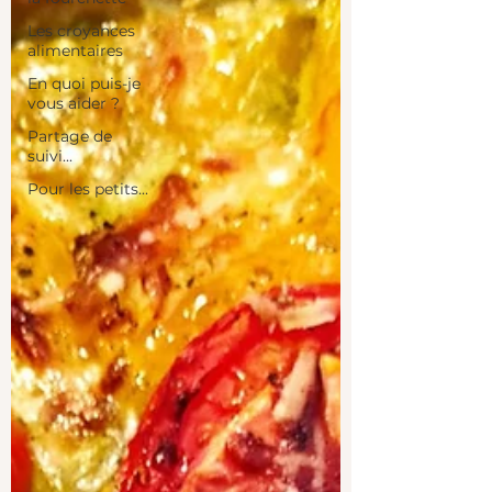
Les croyances
alimentaires
En quoi puis-je
vous aider ?
Partage de
suivi...
Pour les petits...