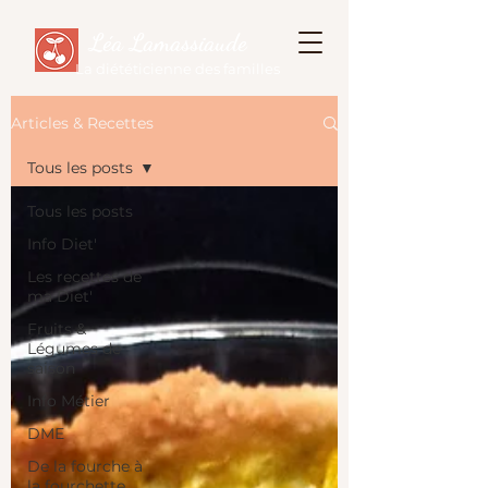
Léa Lamassiaude
La diététicienne des familles
Articles & Recettes
Tous les posts
Tous les posts
Info Diet'
Les recettes de
ma Diet'
Fruits &
Légumes de
saison
Info Métier
DME
De la fourche à
la fourchette