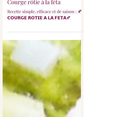
Courge rôtie à la féta
Recette simple, efficace et de saison : 🍂
𝗖𝗢𝗨𝗥𝗚𝗘 𝗥𝗢𝗧𝗜𝗘 𝗔 𝗟𝗔 𝗙𝗘𝗧𝗔🍂