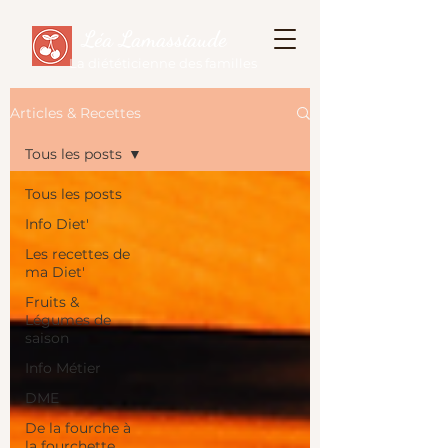
Léa Lamassiaude
La diététicienne des familles
Articles & Recettes
Tous les posts
Tous les posts
Info Diet'
Les recettes de
ma Diet'
Fruits &
Légumes de
saison
Info Métier
DME
De la fourche à
la fourchette