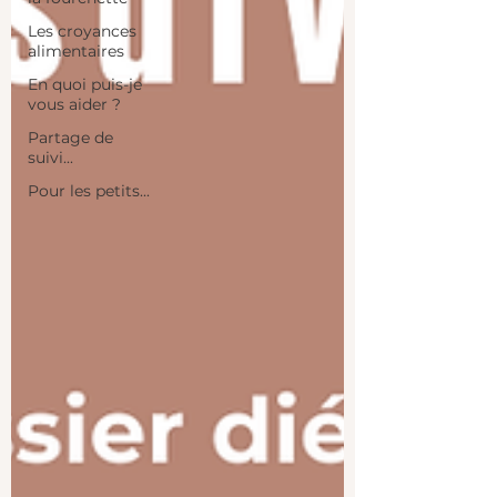
Les croyances
alimentaires
En quoi puis-je
vous aider ?
Partage de
suivi...
Pour les petits...