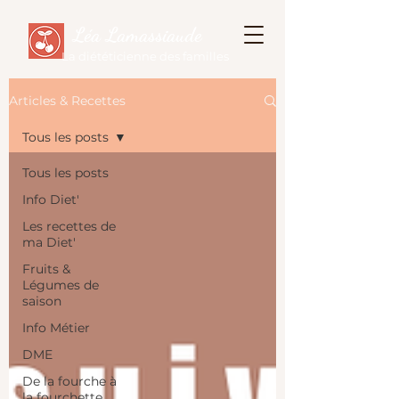
Léa Lamassiaude
La diététicienne des familles
Articles & Recettes
Tous les posts
Tous les posts
Info Diet'
Les recettes de
ma Diet'
Fruits &
Légumes de
saison
Info Métier
DME
De la fourche à
la fourchette