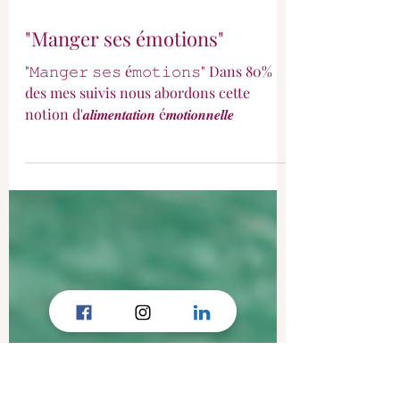
"Manger ses émotions"
"𝙼𝚊𝚗𝚐𝚎𝚛 𝚜𝚎𝚜 é𝚖𝚘𝚝𝚒𝚘𝚗𝚜" Dans 80%
des mes suivis nous abordons cette
notion d'𝒂𝒍𝒊𝒎𝒆𝒏𝒕𝒂𝒕𝒊𝒐𝒏 é𝒎𝒐𝒕𝒊𝒐𝒏𝒏𝒆𝒍𝒍𝒆