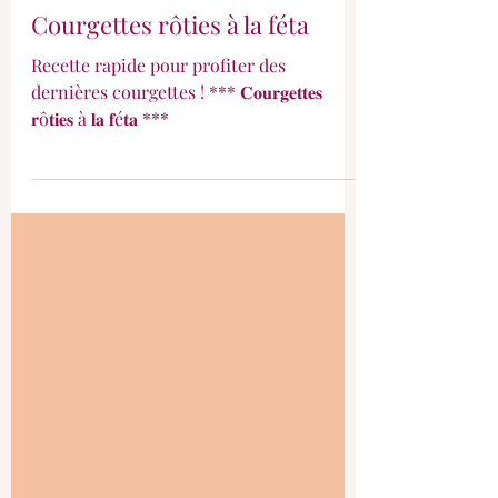
Courgettes rôties à la féta
Recette rapide pour profiter des
dernières courgettes ! *** 𝐂𝐨𝐮𝐫𝐠𝐞𝐭𝐭𝐞𝐬
𝐫ô𝐭𝐢𝐞𝐬 à 𝐥𝐚 𝐟é𝐭𝐚 ***