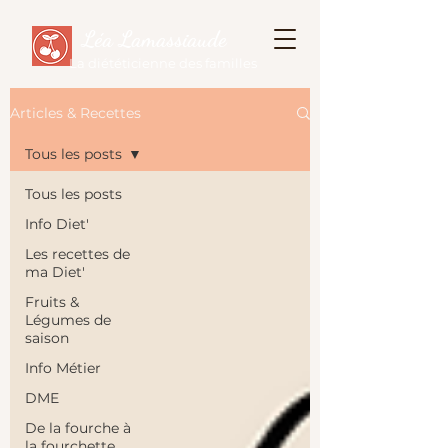
Léa Lamassiaude
La diététicienne des familles
Articles & Recettes
Tous les posts
Tous les posts
Info Diet'
Les recettes de
ma Diet'
Fruits &
Légumes de
saison
Info Métier
DME
De la fourche à
la fourchette