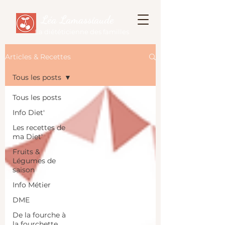
Léa Lamassiaude
La diététicienne des familles
Articles & Recettes
Tous les posts
Tous les posts
Info Diet'
Les recettes de
ma Diet'
Fruits &
Légumes de
saison
Info Métier
DME
De la fourche à
la fourchette