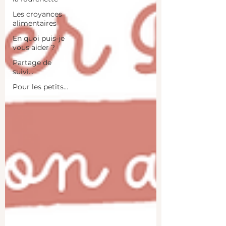
Les croyances
alimentaires
En quoi puis-je
vous aider ?
Partage de
suivi...
Pour les petits...