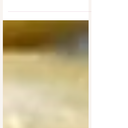
Poisson en Papillote 🐟
⭐INSPIRATION RECETTE⭐ Petit post
pour vous partager une inspiration facile,
rapide, nutritive et gourmande pour
cuisiner le poisson.