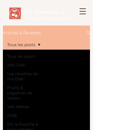
Léa Lamassiaude
La diététicienne des familles
Articles & Recettes
Tous les posts
Tous les posts
Info Diet'
Les recettes de
ma Diet'
Fruits &
Légumes de
saison
Info Métier
DME
De la fourche à
la fourchette