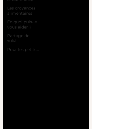
Les croyances
alimentaires
En quoi puis-je
vous aider ?
Partage de
suivi...
Pour les petits...