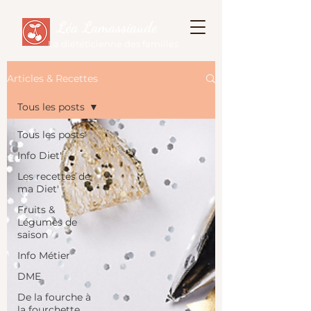
Léa Lamassiaude
La diététicienne des familles
Articles & Recettes
Tous les posts
Tous les posts
Info Diet'
Les recettes de
ma Diet'
Fruits &
Légumes de
saison
Info Métier
DME
De la fourche à
la fourchette