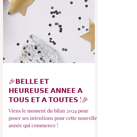
🎉𝗕𝗘𝗟𝗟𝗘 𝗘𝗧
𝗛𝗘𝗨𝗥𝗘𝗨𝗦𝗘 𝗔𝗡𝗡𝗘𝗘 𝗔
𝗧𝗢𝗨𝗦 𝗘𝗧 𝗔 𝗧𝗢𝗨𝗧𝗘𝗦 !🎉
Viens le moment du bilan 2024 pour
poser ses intentions pour cette nouvelle