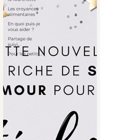
Les croyances
alimentaires
En quoi puis-je
vous aider ?
Partage de
suivi...
Pour les petits...