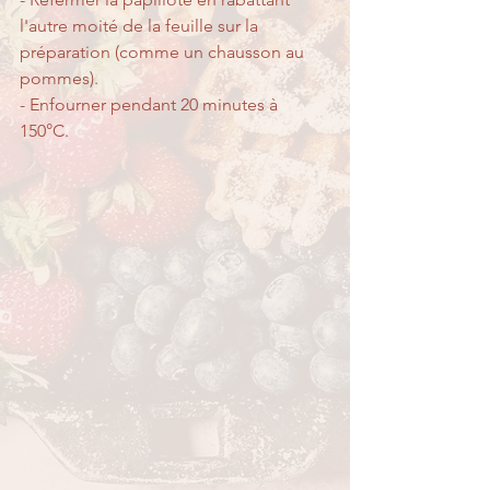
l'autre moité de la feuille sur la 
préparation (comme un chausson au 
pommes).
- Enfourner pendant 20 minutes à 
150°C.