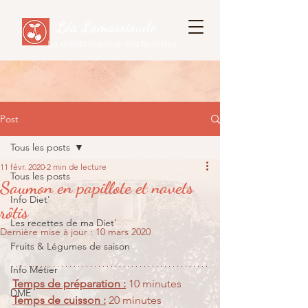
Léa Lamassiaude
La diététicienne des familles
Post
Tous les posts
11 févr. 2020
2 min de lecture
Tous les posts
Saumon en papillote et navets
Info Diet'
rôtis
Les recettes de ma Diet'
Dernière mise à jour :
10 mars 2020
Fruits & Légumes de saison
Info Métier
Temps de préparation :
 10 minutes
DME
Temps de cuisson :
 20 minutes