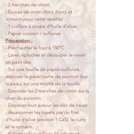
- 2 tranches de citron
- Épices de votre choix
 (curry et 
romarin pour cette recette)
- 1 cuillère à soupe d'huile d'olive 
-
Papier cuisson / sulfurisé
Préparation :
- Préchauffer le four à 150°C 
- Laver, éplucher et découper le navet 
en petit dès.
- Sur une feuille de papier sulfurisé, 
déposer le pavé/darne de saumon (sur 
la peau) sur une moitié de la feuille.
- Déposer les 2 tranches de citron sur la 
chair du poisson.
- Déposer tout autour les dès de navet.
- Assaisonner les navets par un filet 
d'huile d'olive (environ 1 CàS), le curry 
et le romarin.
- Refermer la papillote en rabattant 