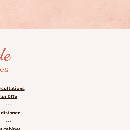
de
les
sultations
sur RDV
---
 distance
---
u cabinet