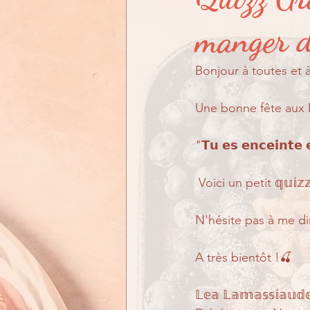
En quoi puis-je vous aid
manger d
Bonjour à toutes et à
Une bonne fête aux M
"𝗧𝘂 𝗲𝘀 𝗲𝗻𝗰𝗲𝗶𝗻𝘁𝗲 
 Voici un petit 𝕢𝕦
N'hésite pas à me dir
A très bientôt !🍒  
𝕃𝕖𝕒 𝕃𝕒𝕞𝕒𝕤𝕤𝕚𝕒𝕦𝕕