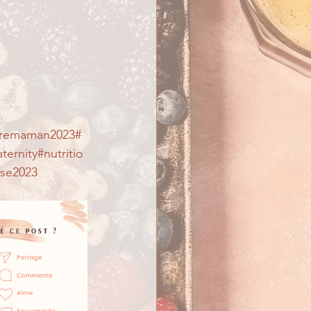
turemaman2023#
ernity#nutritio
se2023