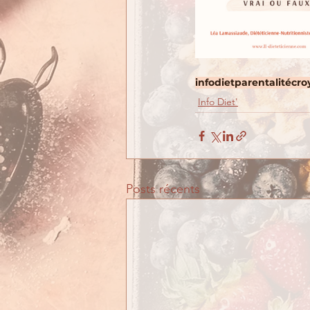
infodiet
parentalité
cro
Info Diet'
Posts récents