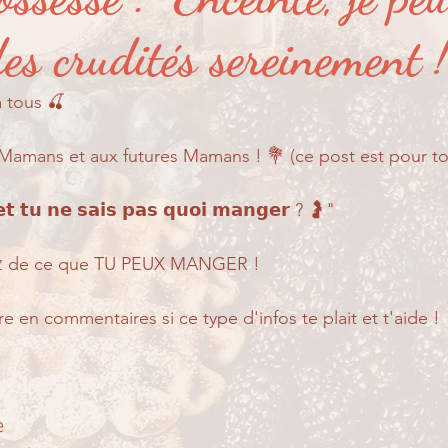
er ?
Partage de suivi...
Pour les petits...
es crudités sereinement !
 tous 🍒  
amans et aux futures Mamans ! 💐 (ce post est pour toi 
𝗲𝘁 𝘁𝘂 𝗻𝗲 𝘀𝗮𝗶𝘀 𝗽𝗮𝘀 𝗾𝘂𝗼𝗶 𝗺𝗮𝗻𝗴𝗲𝗿 ? 🤰" 
𝕚𝕫𝕫 de ce que TU PEUX MANGER !   
e en commentaires si ce type d'infos te plait et t'aide !  
 