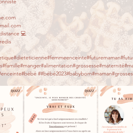
onniste 
ne.com 
gmail.com 
distance 💻 
edis   
etique#dieteticienne#femmeenceinte#futuremaman#fu
ts#famille#manger#alimentation#grossesse#maternité#mat
e#enceinte#bébé ##bébé2023#babyborn#maman#grosses