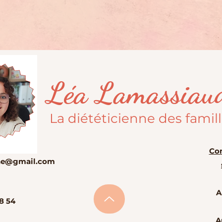
Léa Lamassiau
La diététicienne des famil
Con
enne@gmail.com
A
8 54
A