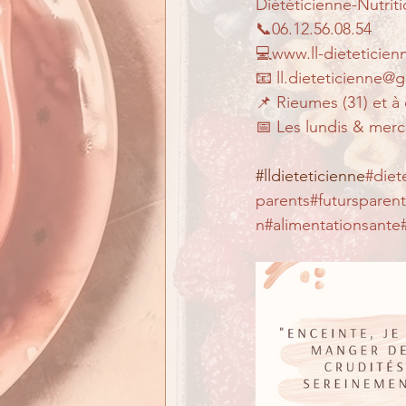
Diététicienne-Nutriti
📞06.12.56.08.54 
💻www.ll-dieteticien
📧 ll.dieteticienne@
📌 Rieumes (31) et à 
📅 Les lundis & mercr
#lldieteticienne
#diet
parents#futursparen
n#alimentationsant