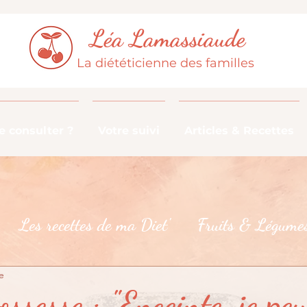
Léa Lamassiaude
La diététicienne des familles
 consulter ?
Votre suivi
Articles & Recettes
Les recettes de ma Diet'
Fruits & Légumes
e
De la fourche à la fourchette
Les croyances 
ssesse : "Enceinte, je pe