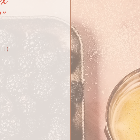
"
! )  
 