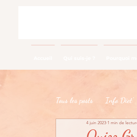
Accueil
Qui suis-je ?
Pourquoi me
Tous les posts
Info Diet'
4 juin 2023
1 min de lectur
Info Métier
DME
Quizz Gro