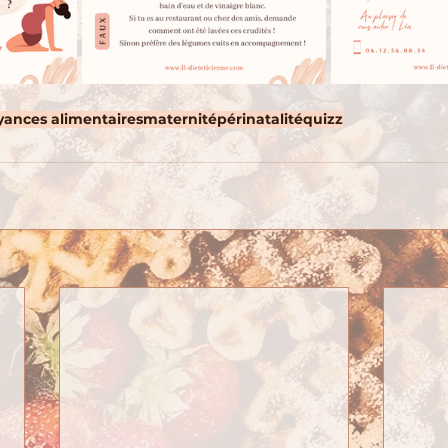
yances alimentaires
maternité
périnatalité
quizz