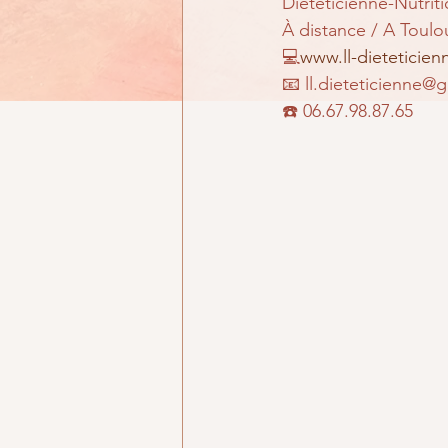
Diététicienne-Nutriti
À distance / A Toulo
💻
www.ll-dieteticie
📧 ll.dieteticienne@
☎️ 06.67.98.87.65