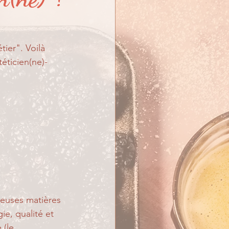
tier". Voilà 
téticien(ne)-
euses matières 
ie, qualité et 
 (le 