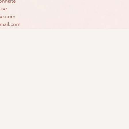
onniste
use
nne.com
gmail.com