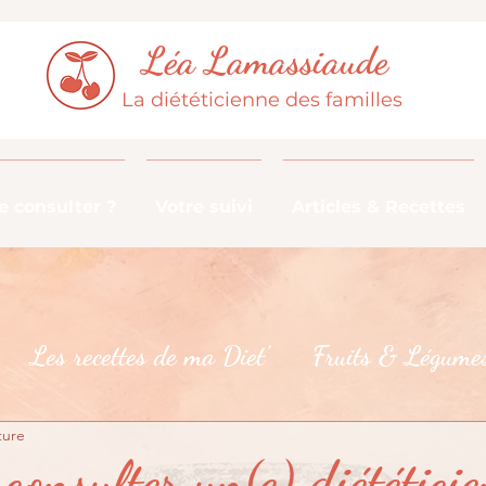
Léa Lamassiaude
La diététicienne des familles
 consulter ?
Votre suivi
Articles & Recettes
Les recettes de ma Diet'
Fruits & Légumes
ture
De la fourche à la fourchette
Les croyances 
consulter un(e) diététici