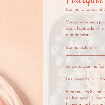
En quoi puis-je vous aid
Bonjour à toutes et à
Voici un nouveau post
donc l'épisode 
#1
, q
nutritionniste.
Bonne lecture !
__________________
Le diététicien ne fai
Les missions du diét
Pendant ses 2 années
en lien avec l'alimen
hygiène, techniques c