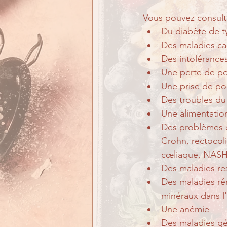
Vous pouvez consulte
Du diabète de t
Des maladies car
Des intolérances
Une perte de po
Une prise de po
Des troubles du
Une alimentatio
Des problèmes di
Crohn, rectocoli
cœliaque, NASH 
Des maladies re
Des maladies réna
minéraux dans l'
Une anémie
Des maladies gér