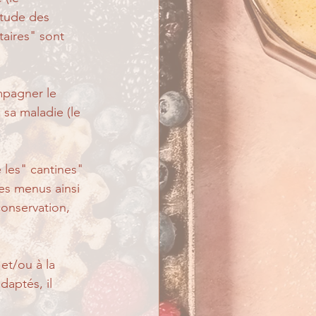
étude des 
taires" sont 
mpagner le 
 sa maladie (le 
e les" cantines" 
des menus ainsi 
conservation, 
et/ou à la 
daptés, il 