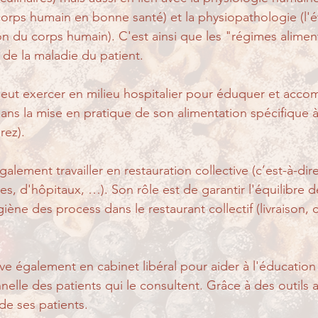
orps humain en bonne santé) et la physiopathologie (l'
on du corps humain). C'est ainsi que les "régimes alimen
 de la maladie du patient. 
n peut exercer en milieu hospitalier pour éduquer et acco
dans la mise en pratique de son alimentation spécifique à
rez). 
galement travailler en restauration collective (c’est-à-dir
res, d'hôpitaux, …). Son rôle est de garantir l'équilibre 
ygiène des process dans le restaurant collectif (livraison, 
uve également en cabinet libéral pour aider à l'éducation 
nelle des patients qui le consultent. Grâce à des outils a
e ses patients.