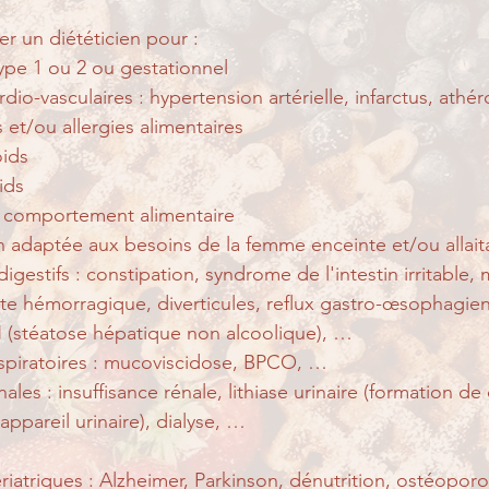
r un diététicien pour :
ype 1 ou 2 ou gestationnel
dio-vasculaires : hypertension artérielle, infarctus, athé
 et/ou allergies alimentaires
ids
ids
 comportement alimentaire
n adaptée aux besoins de la femme enceinte et/ou allait
gestifs : constipation, syndrome de l'intestin irritable, 
te hémorragique, diverticules, reflux gastro-œsophagien,
(stéatose hépatique non alcoolique), …
spiratoires : mucoviscidose, BPCO, …
les : insuffisance rénale, lithiase urinaire (formation de 
appareil urinaire), dialyse, …
iatriques : Alzheimer, Parkinson, dénutrition, ostéopor