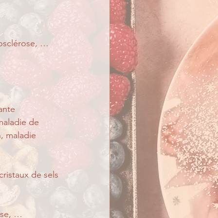
rosclérose, …
ante
maladie de 
 maladie      
cristaux de sels 
ose, …