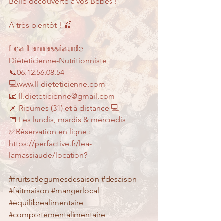
Belle découverte à vos Bébés !
A très bientôt ! 🍒
𝕃𝕖𝕒 𝕃𝕒𝕞𝕒𝕤𝕤𝕚𝕒𝕦𝕕𝕖
Diététicienne-Nutritionniste
📞06.12.56.08.54
💻www.ll-dieteticienne.com
📧 ll.dieteticienne@gmail.com
📌 Rieumes (31) et à distance 💻
📅 Les lundis, mardis & mercredis 
✅Réservation en ligne : 
https://perfactive.fr/lea-
lamassiaude/location? 
#fruitsetlegumesdesaison
#desaison
#faitmaison
#mangerlocal
#équilibrealimentaire
#comportementalimentaire