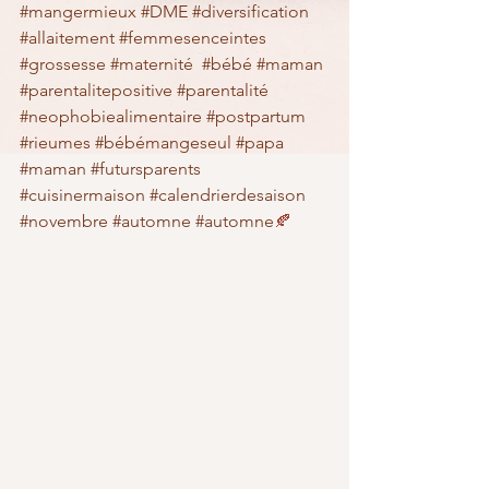
#mangermieux
#DME
#diversification
#allaitement
#femmesenceintes
#grossesse
#maternité
#bébé
#maman
#parentalitepositive
#parentalité
#neophobiealimentaire
#postpartum
#rieumes
#bébémangeseul
#papa
#maman
#futursparents
#cuisinermaison
#calendrierdesaison
#novembre
#automne
#automne
🍂