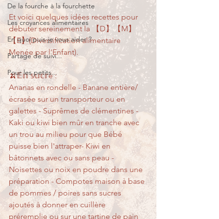
De la fourche à la fourchette
Et voici quelques idées recettes pour 
Les croyances alimentaires
débuter sereinement la 【D】【M】
En quoi puis-je vous aider ?
【E】(Diversification alimentaire 
Menée par l'Enfant).
Partage de suivi...
Pour les petits...
🍌𝔼𝕟 𝕤𝕦𝕔𝕣é :
Ananas en rondelle - Banane entière/
écrasée sur un transporteur ou en 
galettes - Suprêmes de clémentines - 
Kaki ou kiwi bien mûr en tranche avec 
un trou au milieu pour que Bébé 
puisse bien l'attraper- Kiwi en 
bâtonnets avec ou sans peau - 
Noisettes ou noix en poudre dans une 
préparation - Compotes maison à base 
de pommes / poires sans sucres 
ajoutés à donner en cuillère 
préremplie ou sur une tartine de pain 