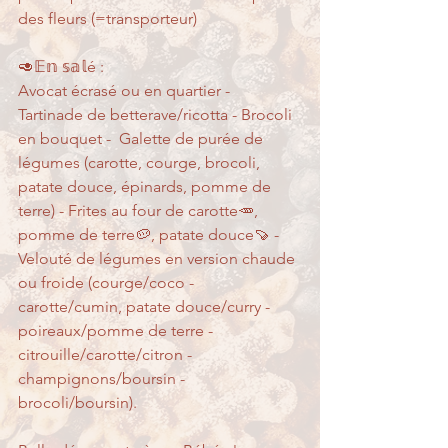
des fleurs (=transporteur)
🥑𝔼𝕟 𝕤𝕒𝕝é :
Avocat écrasé ou en quartier - 
Tartinade de betterave/ricotta - Brocoli 
en bouquet -  Galette de purée de 
légumes (carotte, courge, brocoli, 
patate douce, épinards, pomme de 
terre) - Frites au four de carotte🥕, 
pomme de terre🥔, patate douce🍠 - 
Velouté de légumes en version chaude 
ou froide (courge/coco - 
carotte/cumin, patate douce/curry - 
poireaux/pomme de terre - 
citrouille/carotte/citron - 
champignons/boursin - 
brocoli/boursin).