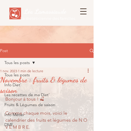
Léa Lamassiaude
La diététicienne des familles
Post
Tous les posts
1 nov. 2023
1 min de lecture
Tous les posts
Novembre : fruits & légumes de
Info Diet'
saison
Les recettes de ma Diet'
Bonjour à tous ! 🍒
Fruits & Légumes de saison
Comme chaque mois, voici le 
Info Métier
calendrier des fruits et légumes de N O 
DME
V E M B R E.