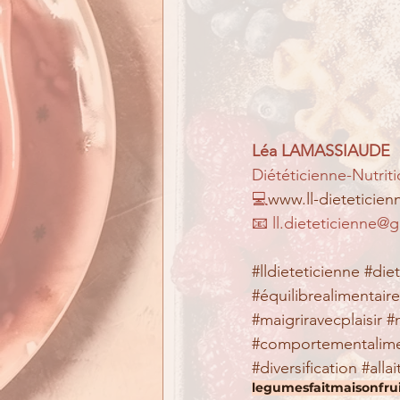
Léa LAMASSIAUDE
Diététicienne-Nutriti
💻
www.ll-dieteticie
📧 ll.dieteticienne@
#lldieteticienne
#die
#équilibrealimentaire
#maigriravecplaisir
#
#comportementalime
#diversification
#alla
legumes
faitmaison
fru