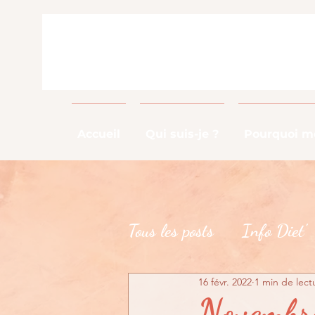
Accueil
Qui suis-je ?
Pourquoi me
Tous les posts
Info Diet'
16 févr. 2022
1 min de lect
Info Métier
DME
Novembre 