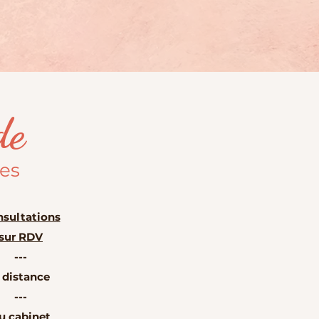
de
les
sultations
sur RDV
---
 distance
---
u cabinet