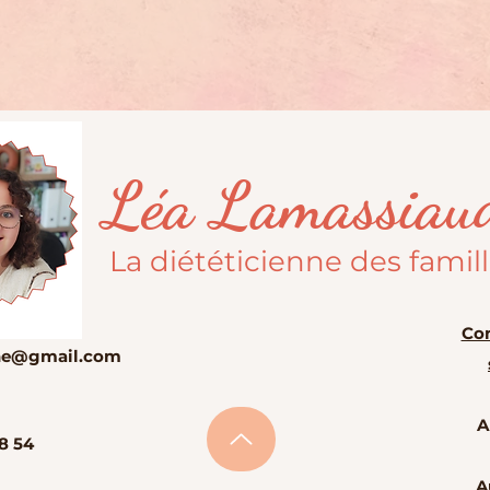
Léa Lamassiau
La diététicienne des famil
Con
enne@gmail.com
A
8 54
A