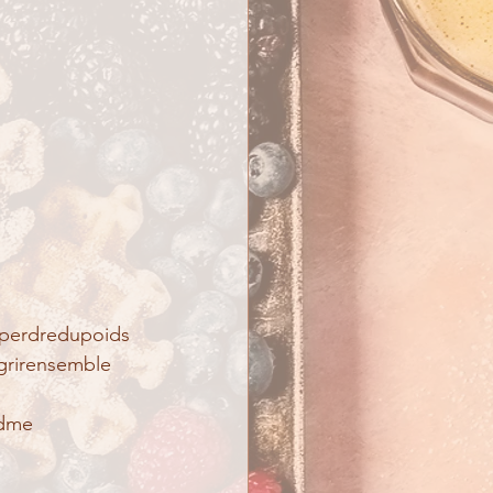
perdredupoids
grirensemble
dme