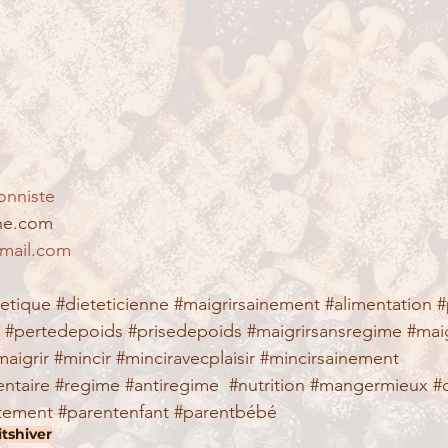
onniste
nne.com
gmail.com
tetique
#dieteticienne
#maigrirsainement
#alimentation
#
#pertedepoids
#prisedepoids
#maigrirsansregime
#mai
maigrir
#mincir
#minciravecplaisir
#mincirsainement
ntaire
#regime
#antiregime
#nutrition
#mangermieux
#
itement
#parentenfant
#parentbébé
its
hiver