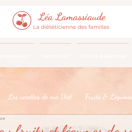
Léa Lamassiaude
La diététicienne des familles
 consulter ?
Votre suivi
Articles & Recettes
Les recettes de ma Diet'
Fruits & Légumes
ure
De la fourche à la fourchette
Les croyances 
: fruits et légumes de s