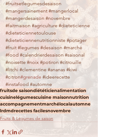
#fruitsetlegumesdesaison
#mangersainement
#mangerlocal
#mangerdesaison
#novembre
#faitmaison
#agriculture
#dieteticienne
#dieteticiennetoulouse
#dieteticiennenutritionniste
#potager
#fruit
#legumes
#desaison
#marché
#food
#calendrierdesaison
#saisonal
#noisette
#noix
#potiron
#citrouille
#litchi
#clementine
#ananas
#kiwi
#citron
#grenade 
#ideerecette
#instafood
#automne
fruits
de saison
diététicien
alimentation
cuisine
légumes
cuisine maison
nutrition
accompagnement
marché
local
automne
lrdmd
recettes faciles
novembre
Fruits & Légumes de saison