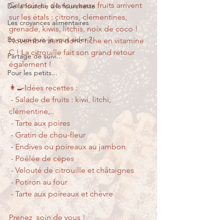
Ce mois-ci, de nouveaux fruits arrivent 
De la fourche à la fourchette
sur les étals : citrons, clémentines, 
Les croyances alimentaires
grenade, kiwis, litchis, noix de coco ! 
En quoi puis-je vous aider ?
Novembre sera donc riche en vitamine 
C ! La citrouille fait son grand retour 
Partage de suivi...
également !
Pour les petits...
👩‍🍳Idées recettes : 
 - Salade de fruits : kiwi, litchi, 
clémentine,..
 - Tarte aux poires
 - Gratin de chou-fleur
 - Endives ou poireaux au jambon
 - Poêlée de cèpes
 - Velouté de citrouille et châtaignes
 - Potiron au four
 - Tarte aux poireaux et chèvre
Prenez  soin de vous !