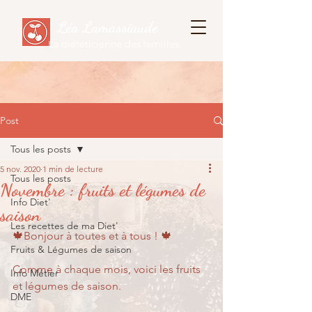
Léa Lamassiaude
La diététicienne des familles
Post
Tous les posts
5 nov. 2020
1 min de lecture
Tous les posts
Novembre : fruits et légumes de
Info Diet'
saison
Les recettes de ma Diet'
🍁Bonjour à toutes et à tous ! 🍁
Fruits & Légumes de saison
Comme à chaque mois, voici les fruits 
Info Métier
et légumes de saison.
DME