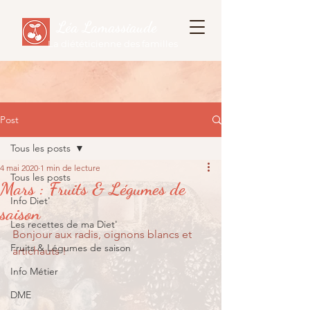
Léa Lamassiaude
La diététicienne des familles
Post
Tous les posts
4 mai 2020
1 min de lecture
Tous les posts
Mars : Fruits & Légumes de
Info Diet'
saison
Les recettes de ma Diet'
Bonjour aux radis, oignons blancs et 
Fruits & Légumes de saison
artichauts !
Info Métier
DME