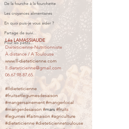
De la fourche à la fourchette
Les croyances alimentaires
En quoi puis-je vous aider ?
Partage de suivi...
Léa LAMASSIAUDE
Pour les petits...
Diététicienne-Nutritionniste
À distance / A Toulouse
www.ll-dieteticienne.com
ll.dieteticienne@gmail.com
06.67.98.87.65.
#lldieteticienne
#fruitsetlegumesdesaison
#mangersainement
#mangerlocal
#mangerdesaison
#
mars
#fruit
s 
#legumes
#faitmaison
#agriculture
#dieteticienne
#dieteticiennetoulouse