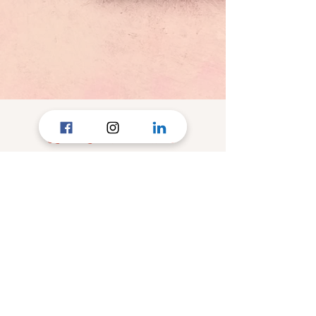
Léa Lamassiaude
La diététicienne des familles
ll.dieteticienne@gmail.com