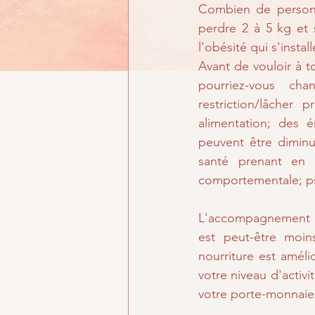
Combien de personn
perdre 2 à 5 kg et s
l'obésité qui s'install
Avant de vouloir à to
pourriez-vous ch
restriction/lâcher 
alimentation; des 
peuvent être diminu
santé prenant en 
comportementale; ps
L'accompagnement es
est peut-être moin
nourriture est améli
votre niveau d'activi
votre porte-monnaie q