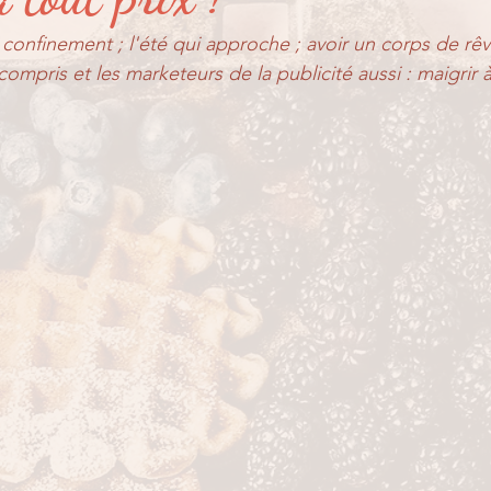
er ?
Partage de suivi...
Pour les petits...
 confinement ; l'été qui approche ; avoir un corps de rêv
ompris et les marketeurs de la publicité aussi : maigrir à