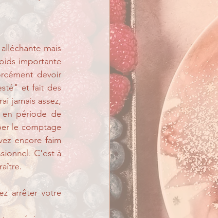
alléchante mais 
oids importante 
rcément devoir 
té" et fait des 
ai jamais assez, 
 en période de 
per le comptage 
vez encore faim 
ionnel. C'est à 
aître.
z arrêter votre 