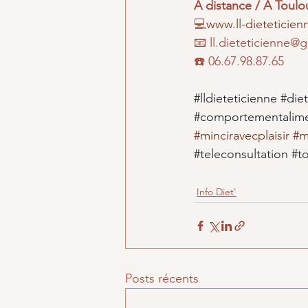
À distance / A Toulo
💻
www.ll-dieteticie
📧 ll.dieteticienne@
☎️ 06.67.98.87.65
#lldieteticienne
#die
#comportementalime
#minciravecplaisir
#m
#teleconsultation
#t
Info Diet'
Posts récents