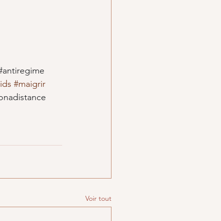
#antiregime
ids
#maigrir
ionadistance
Voir tout