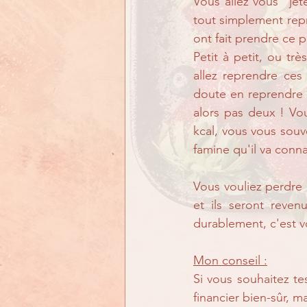
Vous allez vous "jet
tout simplement repr
ont fait prendre ce p
Petit à petit, ou tr
allez reprendre ces 
doute en reprendre pl
alors pas deux ! Vou
kcal, vous vous souve
famine qu'il va conna
Vous vouliez perdre 
et ils seront reven
durablement, c'est v
Mon conseil :
Si vous souhaitez te
financier bien-sûr, m