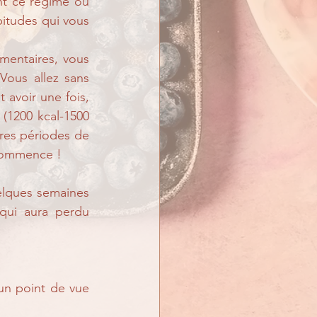
nt ce régime ou 
itudes qui vous 
mentaires, vous 
Vous allez sans 
 avoir une fois, 
(1200 kcal-1500 
ures périodes de 
o commence !
elques semaines 
qui aura perdu 
un point de vue 