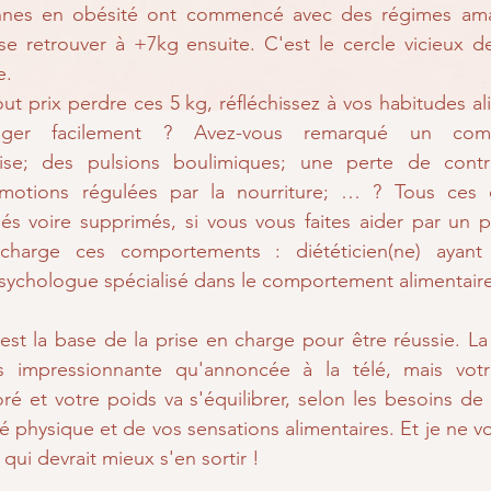
es en obésité ont commencé avec des régimes amaig
e retrouver à +7kg ensuite. C'est le cercle vicieux de 
e. 
ut prix perdre ces 5 kg, réfléchissez à vos habitudes al
anger facilement ? Avez-vous remarqué un com
prise; des pulsions boulimiques; une perte de contr
émotions régulées par la nourriture; … ? Tous ces 
és voire supprimés, si vous vous faites aider par un p
charge ces comportements : diététicien(ne) ayant
ychologue spécialisé dans le comportement alimentair
t la base de la prise en charge pour être réussie. La 
s impressionnante qu'annoncée à la télé, mais votr
oré et votre poids va s'équilibrer, selon les besoins de 
té physique et de vos sensations alimentaires. Et je ne v
ui devrait mieux s'en sortir !