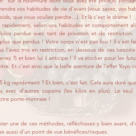
er" sur la nourriture dont vous avez été privé(e) penda
endre vos habitudes de vie d'avant (vous savez, vos hab
oids, que vous vouliez perdre…). Et là c'est le drame ! 
ès rapidement, selon vos habitudes et comportement ali
kilos perdus avec tant de privation et de restriction. 
us que perdus ! Votre corps n'est pas fou ! Il s'est fait
s l'avez mis en restriction, en dessous de ces besoins 
nez ?) et bien lui il anticipe ! Il va stocker pour les fut
itre. Et c'est ainsi que la belle aventure de l'effet Yoy
5 kg rapidement ? Et bien, c'est fait. Cela aura duré qu
us avec d'autres copains (les kilos en plus). Le seul 
otre porte-monnaie !
ster une de ces méthodes, réfléchissez-y bien avant, d'
ais aussi d'un point de vue bénéfices/risques.