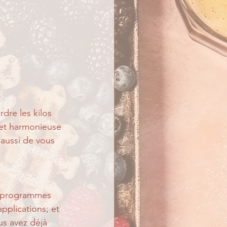
dre les kilos 
e et harmonieuse 
 aussi de vous 
s programmes 
pplications; et 
s avez déjà 