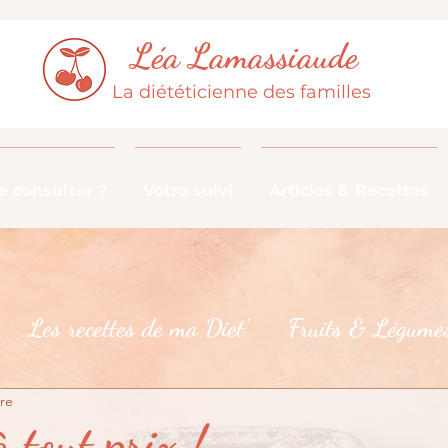
Léa Lamassiaude
La diététicienne des familles
 consulter ?
Votre suivi
Articles & Recettes
Les recettes de ma Diet'
Fruits & Légumes
ure
De la fourche à la fourchette
Les croyances 
 tout prix !