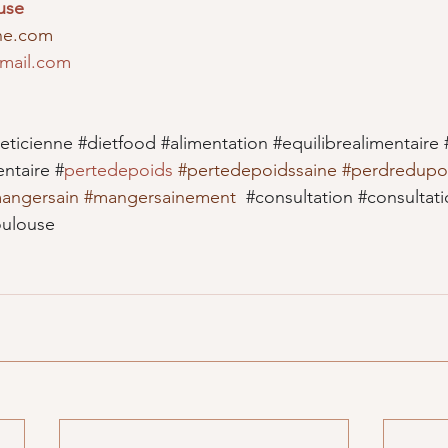
use
nne.com
gmail.com
teticienne
#dietfood
#alimentation
#equilibrealimentaire
ntaire
 #
pertedepoids 
#pertedepoidssaine
#perdredupo
angersain
#mangersainement
#consultation
#consultat
oulouse