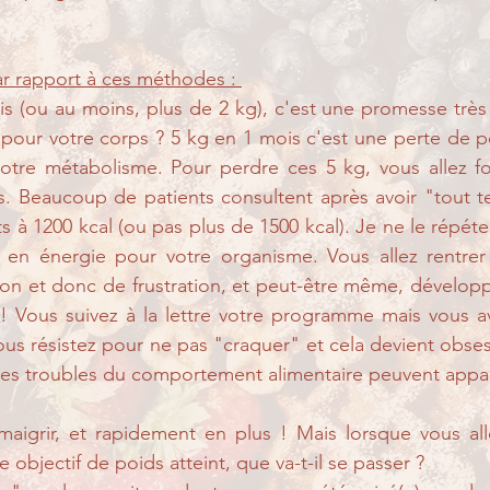
r rapport à ces méthodes : 
s (ou au moins, plus de 2 kg), c'est une promesse très 
r pour votre corps ? 5 kg en 1 mois c'est une perte de p
votre métabolisme. Pour perdre ces 5 kg, vous allez fo
s. Beaucoup de patients consultent après avoir "tout tes
 à 1200 kcal (ou pas plus de 1500 kcal). Je ne le répéter
 en énergie pour votre organisme. Vous allez rentrer
ation et donc de frustration, et peut-être même, dévelop
 ! Vous suivez à la lettre votre programme mais vous a
ous résistez pour ne pas "craquer" et cela devient obsess
es troubles du comportement alimentaire peuvent appar
maigrir, et rapidement en plus ! Mais lorsque vous alle
e objectif de poids atteint, que va-t-il se passer ? 