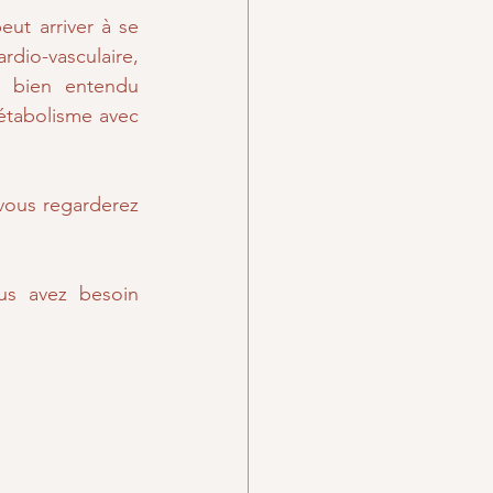
ut arriver à se 
io-vasculaire, 
 bien entendu 
étabolisme avec 
vous regarderez 
us avez besoin 