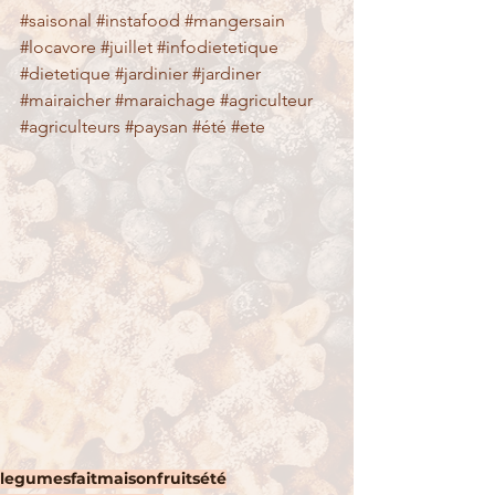
#saisonal
#instafood
#mangersain
#locavore
#juillet
#infodietetique
#dietetique
#jardinier
#jardiner
#mairaicher
#maraichage
#agriculteur
#agriculteurs
#paysan
#été
#ete
legumes
faitmaison
fruits
été