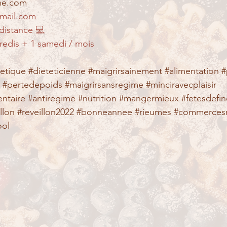
nne.com
gmail.com
 distance 💻
redis + 1 samedi / mois
tetique
#dieteticienne
#maigrirsainement
#alimentation
#
#pertedepoids
#maigrirsansregime
#minciravecplaisir
ntaire
#antiregime
#nutrition
#mangermieux
#fetesdefi
llon
#reveillon2022
#bonneannee
#rieumes
#commerces
ool