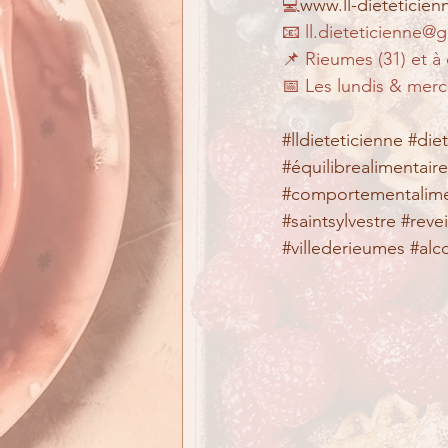
💻
www.ll-dieteticie
📧 ll.dieteticienne@
📌 Rieumes (31) et à
📅 Les lundis & merc
#lldieteticienne
#die
#équilibrealimentaire
#comportementalime
#saintsylvestre
#revei
#villederieumes
#alc