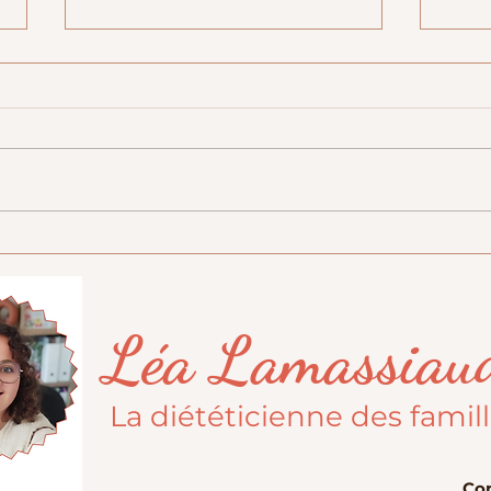
Cockta
Conseils et astuces pour passer des
fêtes de fin d'année sereinement !
🙏
Léa Lamassiau
La diététicienne des famil
Con