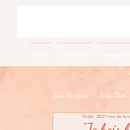
Accueil
Qui suis-je ?
Pourquoi me
Tous les posts
Info Diet'
16 déc. 2022
1 min de lect
Info Métier
DME
"Je bois 