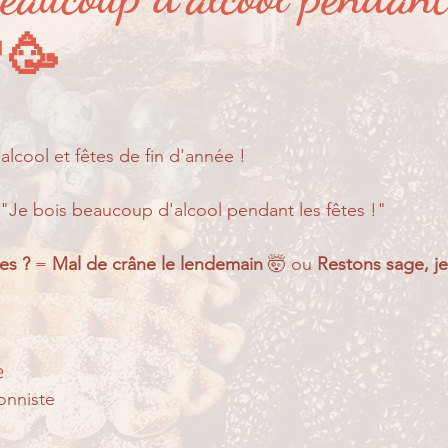
er ?
Partage de suivi...
Pour les petits...
🥂🥳
alcool et fêtes de fin d'année ! 
: "Je bois beaucoup d'alcool pendant les fêtes !"
es ? 
= 
Mal de crâne le lendemain
 🤯 ou 
Restons sage, je

onniste