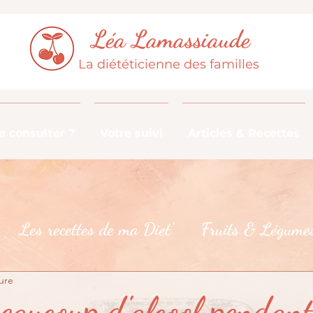
Léa Lamassiaude
La diététicienne des familles
 consulter ?
Votre suivi
Articles & Recettes
Les recettes de ma Diet'
Fruits & Légumes
ure
De la fourche à la fourchette
Les croyances 
beaucoup d'alcool pendant