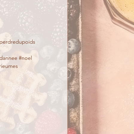
perdredupoids
ndannee
#noel
rieumes