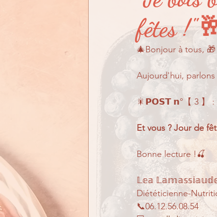
En quoi puis-je vous aid
fêtes !"
🎄Bonjour à tous, 🎁
Aujourd'hui, parlons 
🎇𝗣𝗢𝗦𝗧 𝗻°【 3 】 
Et vous ? Jour de fêt
Bonne lecture !🍒
𝕃𝕖𝕒 𝕃𝕒𝕞𝕒𝕤𝕤𝕚𝕒𝕦𝕕
Diététicienne-Nutriti
📞06.12.56.08.54