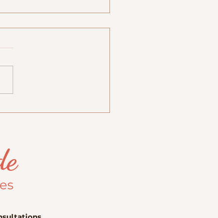
il sans alcool à la cranberry
de
les
sultations