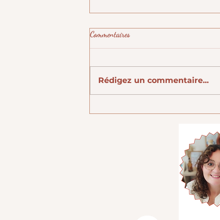
Commentaires
Rédigez un commentaire...
"J'enchaîne les repas festifs pendant
plusieurs jours …"🎄🥳