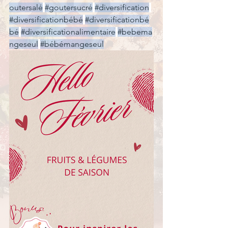
outersalé
#goutersucré
#diversification
#diversificationbébé
#diversificationbe
bé
#diversificationalimentaire
#bebema
ngeseul
#bébémangeseul