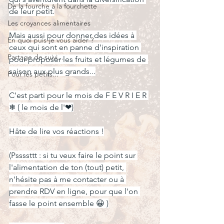
De la fourche à la fourchette
de leur petit.
Les croyances alimentaires
Mais aussi pour donner des idées à 
En quoi puis-je vous aider ?
ceux qui sont en panne d'inspiration 
Partage de suivi...
pour proposer les fruits et légumes de 
saison aux plus grands...
Pour les petits...
C'est parti pour le mois de F E V R I E R 
❄ ( le mois de l'❤)
Hâte de lire vos réactions !
(Pssssttt : si tu veux faire le point sur 
l'alimentation de ton (tout) petit, 
n'hésite pas à me contacter ou à 
prendre RDV en ligne, pour que l'on 
fasse le point ensemble 😀 )