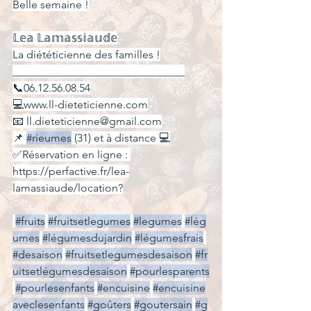
Belle semaine !
𝕃𝕖𝕒 𝕃𝕒𝕞𝕒𝕤𝕤𝕚𝕒𝕦𝕕𝕖
La diététicienne des familles !
_______________________________
📞06.12.56.08.54
💻www.ll-dieteticienne.com
📧 
ll.dieteticienne@gmail.com
📌 
#rieumes
 (31) et à distance 💻
✅Réservation en ligne : 
https://perfactive.fr/lea-
lamassiaude/location
?
#fruits
#fruitsetlegumes
#legumes
#lég
umes
#légumesdujardin
#légumesfrais
#desaison
#fruitsetlegumesdesaison
#fr
uitsetlégumesdesaison
#pourlesparents
#pourlesenfants
#encuisine
#encuisine
aveclesenfants
#goûters
#goutersain
#g