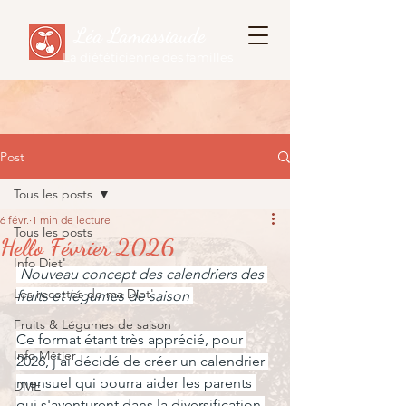
Léa Lamassiaude
La diététicienne des familles
Post
Tous les posts
6 févr.
1 min de lecture
Tous les posts
Hello Février 2026
Info Diet'
 Nouveau concept des calendriers des 
Les recettes de ma Diet'
fruits et légumes de saison 
Fruits & Légumes de saison
Ce format étant très apprécié, pour 
Info Métier
2026, j'ai décidé de créer un calendrier 
mensuel qui pourra aider les parents 
DME
qui s'aventurent dans la diversification 