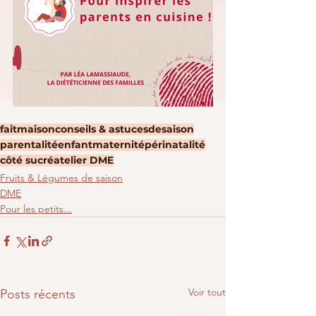
faitmaison
conseils & astuces
desaison
parentalité
enfant
maternité
périnatalité
côté sucré
atelier DME
Fruits & Légumes de saison
DME
Pour les petits...
Voir tout
Posts récents