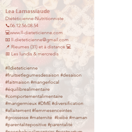
𝕃𝕖𝕒 𝕃𝕒𝕞𝕒𝕤𝕤𝕚𝕒𝕦𝕕𝕖
Diététicienne-Nutritionniste
📞06.12.56.08.54
💻www.ll-dieteticienne.com
📧 ll.dieteticienne@gmail.com
📌 Rieumes (31) et à distance 💻
📅 Les lundis & mercredis 
#lldieteticienne
#fruitsetlegumesdesaison
#desaison
#faitmaison
#mangerlocal
#équilibrealimentaire
#comportementalimentaire
#mangermieux
#DME
#diversification
#allaitement
#femmesenceintes
#grossesse
#maternité
#bébé
#maman
#parentalitepositive
#parentalité
#neophobiealimentaire
#postpartum