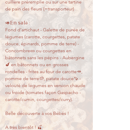
cuillère préremplie ou sur une tartine 
de pain des fleurs (=transporteur)
🥑𝔼𝕟 𝕤𝕒𝕝é :
Fond d'artichaut - Galette de purée de 
légumes (carotte, courgettes, patate 
douce, épinards, pomme de terre) - 
Concombre🥒 ou courgettes en 
bâtonnets sans les pépins - Aubergine 
🍆 en bâtonnets ou en grosses 
rondelles - frites au four de carotte🥕, 
pomme de terre🥔, patate douce🍠 - 
velouté de légumes en version chaude 
ou froide (tomates façon Gaspacho - 
carotte/cumin, courgettes/curry).
Belle découverte à vos Bébés !
A très bientôt ! 🍒