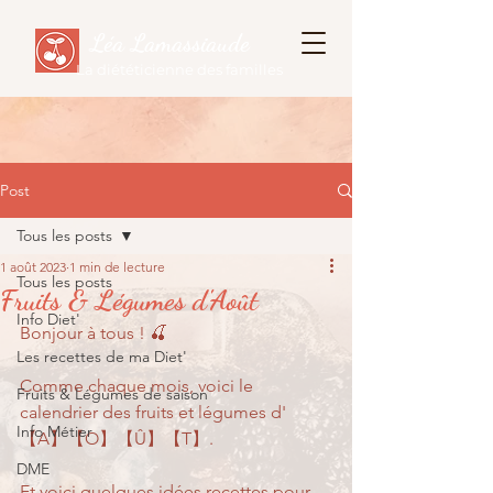
Léa Lamassiaude
La diététicienne des familles
Post
Tous les posts
1 août 2023
1 min de lecture
Tous les posts
Fruits & Légumes d'Août
Info Diet'
Bonjour à tous ! 🍒
Les recettes de ma Diet'
Comme chaque mois, voici le 
Fruits & Légumes de saison
calendrier des fruits et légumes d' 
Info Métier
【A】【O】【Û】【T】.
DME
Et voici quelques idées recettes pour 