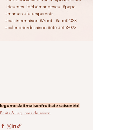
#rieumes
#bébémangeseul
#papa
#maman
#futursparents
#cuisinermaison
#Août
#août2023
#calendrierdesaison
#été
#été2023
legumes
faitmaison
fruits
de saison
été
Fruits & Légumes de saison