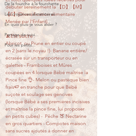
De la fourche à la fourchette
débuter sereinement la 【D】【M】
Les croyances alimentaires
【E】(Diversification alimentaire 
Menée par l'Enfant).
En quoi puis-je vous aider ?
Partage de suivi...
🍌𝔼𝕟 𝕤𝕦𝕔𝕣é :
Abricot  ou Prune en entier ou coupé 
Pour les petits...
en 2 (sans le noyau !)- Banane entière/
écrasée sur un transporteur ou en 
galettes - Framboises et Mûres 
coupées en 4 lorsque Bébé maîtrise la 
Pince fine 👌- Melon ou pastèque bien 
frais🍉 en tranche pour que Bébé 
suçote et soulage ses gencives 
(lorsque Bébé a ses premières incisives 
et maîtrise la pince fine, lui proposer 
en petits cubes) -  Pêche 🍑 Nectarine 
en gros quartiers - Compotes maison 
sans sucres ajoutés à donner en 