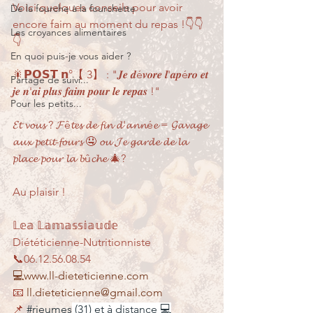
Voici quelques conseils pour avoir 
De la fourche à la fourchette
encore faim au moment du repas !👇👇
Les croyances alimentaires
👇
En quoi puis-je vous aider ?
🎇𝗣𝗢𝗦𝗧 𝗻°【 3】 : "𝑱𝒆 𝒅é𝒗𝒐𝒓𝒆 𝒍'𝒂𝒑é𝒓𝒐 𝒆𝒕 
Partage de suivi...
𝒋𝒆 𝒏'𝒂𝒊 𝒑𝒍𝒖𝒔 𝒇𝒂𝒊𝒎 𝒑𝒐𝒖𝒓 𝒍𝒆 𝒓𝒆𝒑𝒂𝒔 !"
Pour les petits...
𝓔𝓽 𝓿𝓸𝓾𝓼 ? 𝓕ê𝓽𝓮𝓼 𝓭𝓮 𝓯𝓲𝓷 𝓭'𝓪𝓷𝓷é𝓮 = 𝓖𝓪𝓿𝓪𝓰𝓮 
𝓪𝓾𝔁 𝓹𝓮𝓽𝓲𝓽-𝓯𝓸𝓾𝓻𝓼 🤤 𝓸𝓾 𝓙𝓮 𝓰𝓪𝓻𝓭𝓮 𝓭𝓮 𝓵𝓪 
𝓹𝓵𝓪𝓬𝓮 𝓹𝓸𝓾𝓻 𝓵𝓪 𝓫û𝓬𝓱𝓮 🎄?
Au plaisir !
𝕃𝕖𝕒 𝕃𝕒𝕞𝕒𝕤𝕤𝕚𝕒𝕦𝕕𝕖
Diététicienne-Nutritionniste
📞06.12.56.08.54
💻www.ll-dieteticienne.com
📧 
ll.dieteticienne@gmail.com
📌 
#rieumes
 (31) et à distance 💻