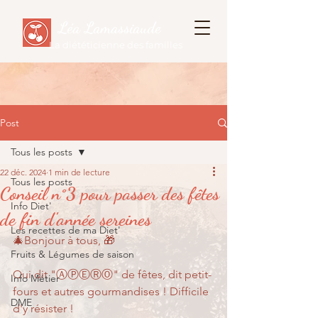
Léa Lamassiaude
La diététicienne des familles
Post
Tous les posts
22 déc. 2024
1 min de lecture
Tous les posts
Conseil n°3 pour passer des fêtes
Info Diet'
de fin d'année sereines
Les recettes de ma Diet'
🎄Bonjour à tous, 🎁
Fruits & Légumes de saison
Qui dit "ⒶⓅⒺⓇⓄ" de fêtes, dit petit-
Info Métier
fours et autres gourmandises ! Difficile 
DME
d'y résister !