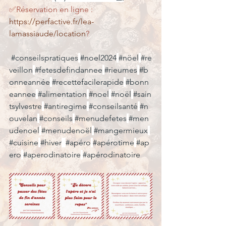
✅Réservation en ligne : 
https://perfactive.fr/lea-
lamassiaude/location
?
#conseilspratiques
#noel2024
#nöel
#re
veillon
#fetesdefindannee
#rieumes
#b
onneannée
#recettefacilerapide
#bonn
eannee
#alimentation
#noel
#noël
#sain
tsylvestre
#antiregime
#conseilsanté
#n
ouvelan
#conseils
#menudefetes
#men
udenoel
#menudenoël
#mangermieux
#cuisine
#hiver
#apéro
#apérotime
#ap
ero
#aperodinatoire
#apérodinatoire