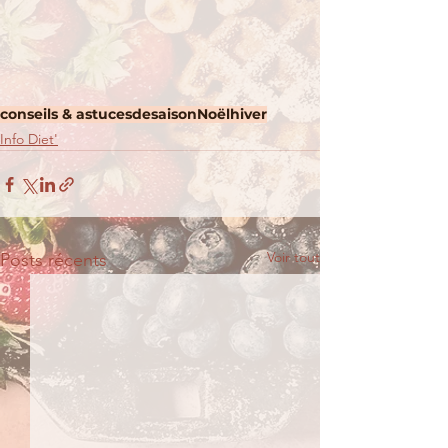
conseils & astuces
desaison
Noël
hiver
Info Diet'
Voir tout
Posts récents