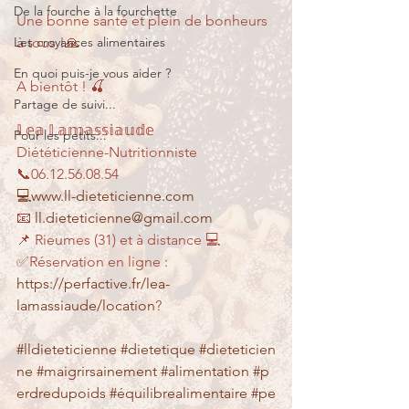
De la fourche à la fourchette
Une bonne santé et plein de bonheurs 
Les croyances alimentaires
à tous !🙏
En quoi puis-je vous aider ?
A bientôt ! 🍒
Partage de suivi...
𝕃𝕖𝕒 𝕃𝕒𝕞𝕒𝕤𝕤𝕚𝕒𝕦𝕕𝕖
Pour les petits...
Diététicienne-Nutritionniste
📞06.12.56.08.54
💻www.ll-dieteticienne.com
📧 
ll.dieteticienne@gmail.com
📌 Rieumes (31) et à distance 💻
✅Réservation en ligne : 
https://perfactive.fr/lea-
lamassiaude/location
?
#lldieteticienne
#dietetique
#dieteticien
ne
#maigrirsainement
#alimentation
#p
erdredupoids
#équilibrealimentaire
#pe