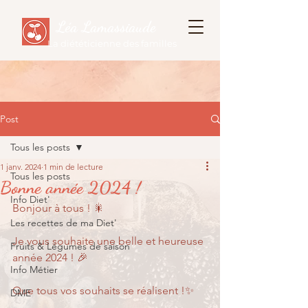
Léa Lamassiaude
La diététicienne des familles
Post
Tous les posts
1 janv. 2024
1 min de lecture
Tous les posts
Bonne année 2024 !
Info Diet'
Bonjour à tous ! 🎇
Les recettes de ma Diet'
Je vous souhaite une belle et heureuse 
Fruits & Légumes de saison
année 2024 ! 🎉
Info Métier
Que tous vos souhaits se réalisent !✨
DME