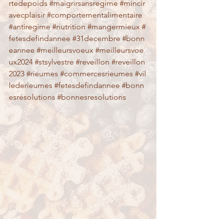
rtedepoids
#maigrirsansregime
#mincir
avecplaisir
#comportementalimentaire
#antiregime
#nutrition
#mangermieux
#
fetesdefindannee
#31decembre
#bonn
eannee
#meilleursvoeux
#meilleursvoe
ux2024
#stsylvestre
#reveillon
#reveillon
2023
#rieumes
#commercesrieumes
#vil
lederieumes
#fetesdefindannee
#bonn
esrésolutions
#bonnesresolutions