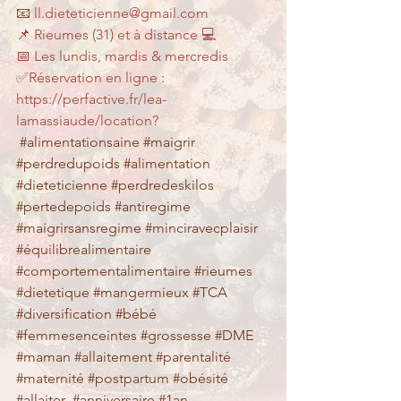
📧 ll.dieteticienne@gmail.com
📌 Rieumes (31) et à distance 💻
📅 Les lundis, mardis & mercredis
✅Réservation en ligne : 
https://perfactive.fr/lea-
lamassiaude/location? 
#alimentationsaine
#maigrir
#perdredupoids
#alimentation
#dieteticienne
#perdredeskilos
#pertedepoids
#antiregime
#maigrirsansregime
#minciravecplaisir
#équilibrealimentaire
#comportementalimentaire
#rieumes
#dietetique
#mangermieux
#TCA
#diversification
#bébé
#femmesenceintes
#grossesse
#DME
#maman
#allaitement
#parentalité
#maternité
#postpartum
#obésité
#allaiter
#anniversaire
#1an