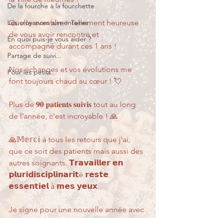
De la fourche à la fourchette
Les croyances alimentaires
Quelle aventure ! Tellement heureuse 
de vous avoir rencontré et 
En quoi puis-je vous aider ?
accompagné durant ces 1 ans ! 
Partage de suivi...
Nos échanges et vos évolutions me 
Pour les petits...
font toujours chaud au cœur ! 💘
Plus de 𝟗𝟎 𝐩𝐚𝐭𝐢𝐞𝐧𝐭𝐬 𝐬𝐮𝐢𝐯𝐢𝐬 tout au long 
de l'année, c'est incroyable ! 🙏
🙏𝕄𝕖𝕣𝕔𝕚 à tous les retours que j'ai, 
que ce soit des patients mais aussi des 
autres soignants. 𝗧𝗿𝗮𝘃𝗮𝗶𝗹𝗹𝗲𝗿 𝗲𝗻 
𝗽𝗹𝘂𝗿𝗶𝗱𝗶𝘀𝗰𝗶𝗽𝗹𝗶𝗻𝗮𝗿𝗶𝘁é 𝗿𝗲𝘀𝘁𝗲 
𝗲𝘀𝘀𝗲𝗻𝘁𝗶𝗲𝗹 à 𝗺𝗲𝘀 𝘆𝗲𝘂𝘅.
Je signe pour une nouvelle année avec 