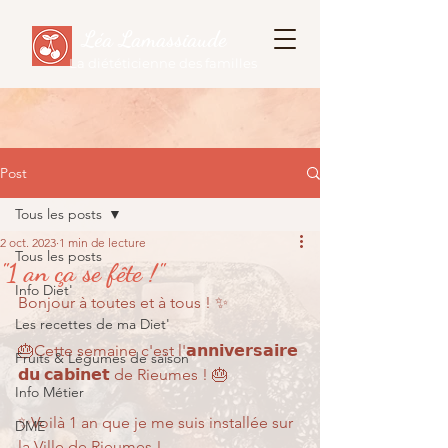
Léa Lamassiaude
La diététicienne des familles
Post
Tous les posts
2 oct. 2023
1 min de lecture
Tous les posts
"1 an ça se fête !"
Info Diet'
Bonjour à toutes et à tous ! ✨
Les recettes de ma Diet'
🎂Cette semaine c'est l'𝗮𝗻𝗻𝗶𝘃𝗲𝗿𝘀𝗮𝗶𝗿𝗲 
Fruits & Légumes de saison
𝗱𝘂 𝗰𝗮𝗯𝗶𝗻𝗲𝘁 de Rieumes ! 🎂
Info Métier
✨Voilà 1 an que je me suis installée sur 
DME
la Ville de Rieumes !