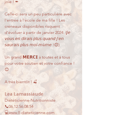
joie ! ✒
Celle-ci sera un peu particulière avec 
l'entrée à l'école de ma fille ! Les 
créneaux disponibles risquent 
d'évoluer à partir de janvier 2024. (𝘑𝘦 
𝘷𝘰𝘶𝘴 𝘦𝘯 𝘥𝘪𝘳𝘢𝘪𝘴 𝘱𝘭𝘶𝘴 𝘲𝘶𝘢𝘯𝘥 𝘫'𝘦𝘯 
𝘴𝘢𝘶𝘳𝘢𝘪𝘴 𝘱𝘭𝘶𝘴 𝘮𝘰𝘪-𝘮ê𝘮𝘦 !😊)
Un grand 𝗠𝗘𝗥𝗖𝗜 à toutes et à tous 
pour votre soutien et votre confiance ! 
😊
A très bientôt ! 🍒
𝕃𝕖𝕒 𝕃𝕒𝕞𝕒𝕤𝕤𝕚𝕒𝕦𝕕𝕖
Diététicienne-Nutritionniste
📞06.12.56.08.54
💻www.ll-dieteticienne.com