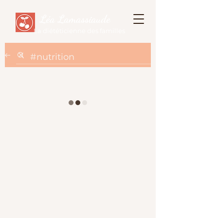
Léa Lamassiaude
La diététicienne des familles