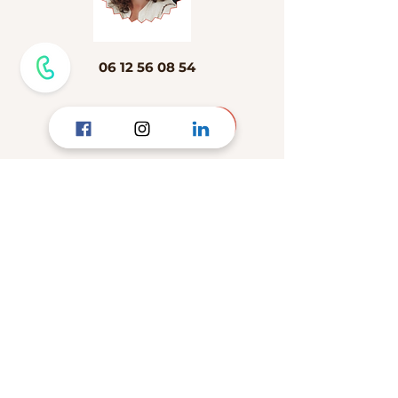
06 12 56 08 54
Prendre RDV
Consultations
sur RDV
---
A distance
---
Au cabinet
au 1 bis Place du Foirail,
31370 RIEUMES
N°ADELI
319506416
Identifiant RPPS :
10008040817